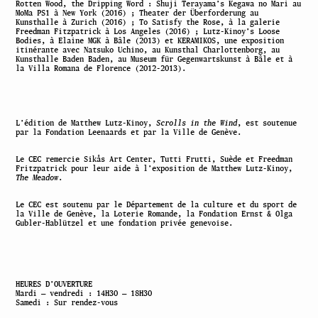
Rotten Wood, the Dripping Word : Shuji Terayama’s Kegawa no Mari au
MoMa PS1 à New York (2016) ; Theater der Überforderung au
Kunsthalle à Zurich (2016) ; To Satisfy the Rose, à la galerie
Freedman Fitzpatrick à Los Angeles (2016) ; Lutz-Kinoy’s Loose
Bodies, à Elaine MGK à Bâle (2013) et KERAMIKOS, une exposition
itinérante avec Natsuko Uchino, au Kunsthal Charlottenborg, au
Kunsthalle Baden Baden, au Museum für Gegenwartskunst à Bâle et à
la Villa Romana de Florence (2012-2013).
L’édition de Matthew Lutz-Kinoy,
Scrolls in the Wind
, est soutenue
par la Fondation Leenaards et par la Ville de Genève.
Le CEC remercie Sikås Art Center, Tutti Frutti, Suède et Freedman
Fritzpatrick pour leur aide à l’exposition de Matthew Lutz-Kinoy,
The Meadow
.
Le CEC est soutenu par le Département de la culture et du sport de
la Ville de Genève, la Loterie Romande, la Fondation Ernst & Olga
Gubler-Hablützel et une fondation privée genevoise.
HEURES D’OUVERTURE
Mardi — vendredi : 14H30 — 18H30
Samedi : Sur rendez-vous