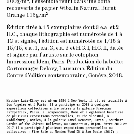
300g/m
, l’ensemble réuni dans une boîte
recouverte de papier Wibalin Natural Burnt
2
Orange 115g/m
.
Édition tirée à 15 exemplaires dont 3 e.a. et 2
H.C., chaque lithographie est numérotée de 1 à
12 et signée, l’édition est numérotée de 1/15 à
15/15, e.a .1, e.a. 2, e.a. 3 et H.C. I, H.C. II, datée
et signée par l’artiste sur le colophon.
Impression: Idem, Paris. Production de la boîte:
Cartonnages Delavy, Lausanne. Édition du
Centre d’édition contemporaine, Genève, 2018.
Matthew Lutz-Kinoy est né en 1984 à New York, il vit et travaille à
Los Angeles et à Paris. Il a participé en 2018 à quelques
expositions collectives entre autres à la galerie Freedman
Fitzpatrick, Paris, à Indipendenza, Rome et a également bénéficié
de plusieurs expositions personnelles, au The VleesHal, à
Middleburg ; Bowles, à la galerie Kamel Mennour, Paris ; Southern
Garden of the Château Bellevue, au Consortium, Dijon. Entre 2012 et
2017 il a participé à plusieurs expositions personnelles ou
collectives : Fire Sale au Mendes Wood DM à Sao Paulo (2017) ;