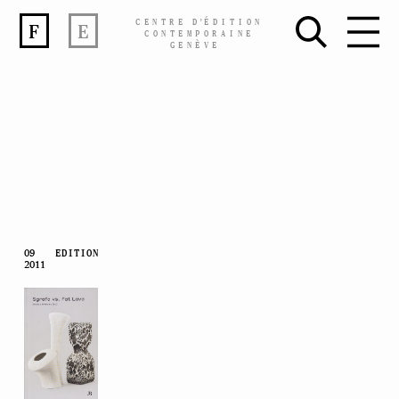
CENTRE
D’
ÉDITION
F
E
CONTEMPORAINE
GENÈVE
Skip
09
EDITION
2011
to
content