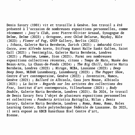
Denis Savary (1981) vit et travaille à Genève. Son travail a été
présenté à l’occasion de nombreuses expositions personnelles, comme
récemment :
Josy’s Club,
avec Pierre-Olivier Arnaud, Synagogue de
Delme, Delme (2023) ;
Octogone
, avec Chloé Delarue, Mayday, Bâle
(2023) ;
Flower of Fog
, GNYP Gallery, Berlin (2022)
;
Ithaca,
Galerie Maria Bernheim, Zurich (2021) ;
Ambarabà Cicci
Cocco
, avec Alfredo Aceto, Stiftung Kunst Halle Sankt Gallen, Saint
Gall (2021) ;
Ventimiglia
, Galerie Maria Bernheim, Londres
(2021) ;
Phantom
, Lemme, Sion (2021). Parmi ses nombreuses
expositions collectives récentes, citons :
Temps de Mars
, Musée des
Beaux-Arts, La Chaux-de-Fonds (2024) ;
The Big Chill
, Galerie Maria
Bernheim, Londres (2023) ;
Mirage
, MCBA, Lausanne (2023) ;
Deep
Deep Down
, MUDAM Luxembourg, Luxembourg (2023) ;
The Puppet Show
,
Centre d’art contemporaine, Genève (2022) ;
Inventaire,
Mamco,
Genève (2021) ;
Ballard in Albisola
, Casa Jorn House, Albisola
(2021) ;
La Suite – Regards sur les artistes des collections des
Frac,
Institut d’art contemporain, Villeurbanne (2021) ;
Body
Double
, Galerie Maria Bernheim, Londres (2021). En 2024, le travail
de Denis Savary fera l’objet de plusieurs expositions personnelles
et collectives :
Fonderia Artistica Battaglia
, Milan ;
Denis
Savary
, Galerie Maria Bernheim, Londres ;
Roma, Roma, Roma
, Rolex
Learning Center, Ecole polytechnique fédérale de Lausanne. En 2025,
il sera exposé au KBCB Kunsthaus Biel Centre d’art,
Bienne.