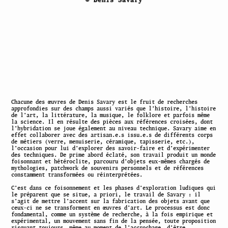
Chacune des œuvres de Denis Savary est le fruit de recherches
approfondies sur des champs aussi variés que l’histoire, l’histoire
de l’art, la littérature, la musique, le folklore et parfois même
la science. Il en résulte des pièces aux références croisées, dont
l’hybridation se joue également au niveau technique. Savary aime en
effet collaborer avec des artisan.e.s issu.e.s de différents corps
de métiers
(
verre, menuiserie, céramique, tapisserie, etc.),
l’occasion pour lui d’explorer des savoir-faire et d’expérimenter
des techniques. De prime abord éclaté, son travail produit un monde
foisonnant et hétéroclite, parcouru d’objets eux-mêmes chargés de
mythologies, patchwork de souvenirs personnels et de références
constamment transformées ou réinterprétées.
C’est dans ce foisonnement et les phases d’exploration ludiques qui
le préparent que se situe, a priori, le travail de Savary : il
s’agit de mettre l’accent sur la fabrication des objets avant que
ceux-ci ne se transforment en œuvres d’art. Le processus est donc
fondamental, comme un système de recherche, à la fois empirique et
expérimental, un mouvement sans fin de la pensée, toute proposition
risquant toujours, même au moment de l’accrochage, d’être