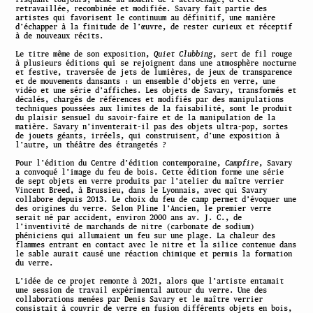
retravaillée, recombinée et modifiée. Savary fait partie des
artistes qui favorisent le continuum au définitif, une manière
d’échapper à la finitude de l’œuvre, de rester curieux et réceptif
à de nouveaux récits.
Le titre même de son exposition,
Quiet Clubbing
, sert de fil rouge
à plusieurs éditions qui se rejoignent dans une atmosphère nocturne
et festive, traversée de jets de lumières, de jeux de transparence
et de mouvements dansants : un ensemble d’objets en verre, une
vidéo et une série d’affiches. Les objets de Savary, transformés et
décalés, chargés de références et modifiés par des manipulations
techniques poussées aux limites de la faisabilité, sont le produit
du plaisir sensuel du savoir-faire et de la manipulation de la
matière. Savary n’inventerait-il pas des objets ultra-pop, sortes
de jouets géants, irréels, qui construisent, d’une exposition à
l’autre, un théâtre des étrangetés ?
Pour l’édition du Centre d’édition contemporaine,
Campfire
, Savary
a convoqué l’image du feu de bois. Cette édition forme une série
de
sept objets en verre produits par l’atelier du maître verrier
Vincent Breed, à Brussieu, dans le Lyonnais, avec qui Savary
collabore depuis 2013. Le choix du feu de camp permet d’évoquer une
des origines du verre. Selon Pline l’Ancien, le premier verre
serait né par accident, environ 2000 ans av. J. C., de
l’inventivité de marchands de nitre (carbonate de sodium)
phéniciens qui allumaient un feu sur une plage. La chaleur des
flammes entrant en contact avec le nitre et la silice contenue dans
le sable aurait causé une réaction chimique et permis la formation
du verre.
L’idée de ce projet remonte à 2021, alors que l’artiste entamait
une session de travail expérimental autour du verre. Une des
collaborations menées par Denis Savary et le maître verrier
consistait à couvrir de verre en fusion différents objets en bois,