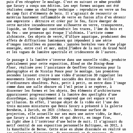
puis d’en récupérer le moulage. C’est en suivant ce même procédé
que Savary a conçu son édition. Les sept formes uniques ont été
réalisées comme un challenge technique : reproduire en verre un feu
de camp fait d’éléments de bois. Il s’agissait de recouvrir ce
matériau hautement inflammable de verre en fusion afin d’en obtenir
une empreinte : détruire et créer par le feu, faire émerger de
cette matière incandescente une silhouette en verre, transparente,
liquide, un fantôme qui contiendrait les traces, l’âme du bois et
du feu – une prouesse qui évoque l’alchimie… l’artiste comme
alchimiste. Ces objets de verre, d’allure aquatique, produisent des
effets de diffractions lumineuses qui répondent à une série
d’images installées en panorama : aurores boréales vues d’une plage
enneigée, entre ciel et mer, entre l’ombre de la nuit du Grand Nord
et les vagues de lumière spectrale et iridescente de l’aurore.
Ce passage à la lumière s’inverse dans une nouvelle vidéo, produite
spécialement pour cette exposition,
Blood on the Dining-Room
Floor,
réalisée avec l’assistance de Geoffrey Cottenceau pour la
photographie et de Nicolas Ponce pour le montage. Les premières
secondes laissent croire à une vidéo d’animation 3D rappelant les
mouvements lents et légèrement saccadés des écrans de veille
d’ordinateurs obsolètes. Puis, petit à petit, on entre dans l’image
comme dans une salle obscure où l’œil peine à se repérer, à
discerner les formes et les objets. Des éléments d’architectures
apparaissent progressivement à la lumière des
spotlights
d’une
discothèque, mais rapidement on comprend que cet espace n’est
qu’illusion. En effet, l’unique objet de la vidéo est l’une des
trois maisons miniatures que Denis Savary a présenté à la galerie
Bernheim, à Zurich, en 2021
(Ithaca)
. Devenue surface de
projection, elle accueille sur ses murs une autre vidéo,
Le Must
,
que Savary a réalisée en 2004 et qui décrit, en image fixe,
un
light show
à l’intérieur d’une boîte de nuit. Il s’agissait du
motif central de son exposition personnelle
Baltiques
, en 2012, à
la Kunsthalle de Berne. Cette mise en abyme dissimule en réalité un
jeu volontaire d’inversion, de mouvements et de passages, de