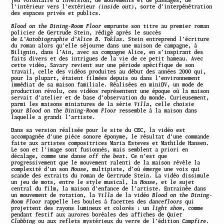
l’intérieur vers l’extérieur
(inside out)
, sorte d’interpénétration
des espaces privés et publics.
Blood on the Dining-Room Floor
emprunte son titre au premier roman
policier de Gertrude Stein, rédigé après le succès
de
L’Autobiographie d’Alice B. Toklas
. Stein entreprend l’écriture
du roman alors qu’elle séjourne dans une maison de campagne, à
Bilignin, dans l’Ain, avec sa compagne Alice, en s’inspirant des
faits divers et des intrigues de la vie de ce petit hameau. Avec
cette vidéo, Savary revient sur une période spécifique de son
travail, celle des vidéos produites au début des années 2000 qui,
pour la plupart, étaient filmées depuis ou dans l’environnement
immédiat de sa maison familiale. Réalisées en miniDV, un mode de
production révolu, ces vidéos représentent une époque où la maison
servait d’atelier et de base d’observation du monde. Curieusement,
parmi les maisons miniatures de la série
Villa
, celle choisie
pour
Blood on the Dining-Room Floor
ressemble à la maison dans
laquelle a grandi l’artiste.
Dans sa version réalisée pour le site du CEC, la vidéo est
accompagnée d’une pièce sonore éponyme, le résultat d’une commande
faite aux artistes compositrices Maria Esteves et Mathilde Hansen.
Le son et l’image sont fusionnés, mais semblent a priori en
décalage, comme une danse
off the beat
. Ce n’est que
progressivement que le mouvement ralenti de la maison révèle la
complexité d’un son
House
, multipiste, d’où émerge une voix qui
scande des extraits du roman de Gertrude Stein. La vidéo dissimule
un jeu de mots, entre le style musical, la
House
, et le sujet
central du film, la maison d’enfance de l’artiste. Entrainée dans
un mouvement de rotation, la
Villa
de la vidéo
Blood on the Dining-
Room Floor
rappelle les boules à facettes des
dancefloors
qui
projettent des rayons lumineux et colorés : un
light show
, comme
pendant festif aux aurores boréales des affiches de
Quiet
Clubbing
ou aux reflets mystérieux du verre de l’édition
Campfire
.