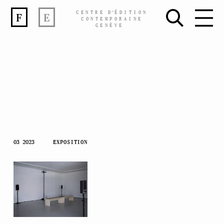
CENTRE
D’
ÉDITION
F
E
CONTEMPORAINE
GENÈVE
Skip
03 2023
EXPOSITION
to
content