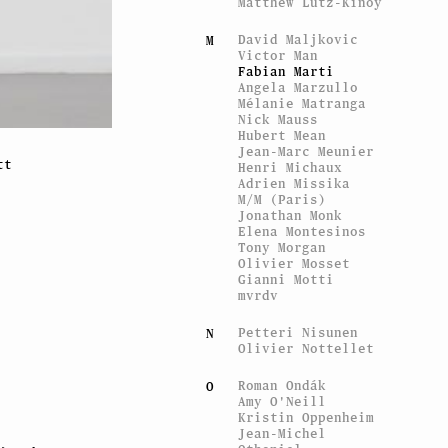
Matthew Lutz-Kinoy
David Maljkovic
M
Victor Man
Fabian Marti
Angela Marzullo
Mélanie Matranga
Nick Mauss
Hubert Mean
Jean-Marc Meunier
tt
Henri Michaux
Adrien Missika
M/M (Paris)
Jonathan Monk
Elena Montesinos
Tony Morgan
Olivier Mosset
Gianni Motti
mvrdv
Petteri Nisunen
N
Olivier Nottellet
Roman Ondák
O
Amy O'Neill
Kristin Oppenheim
Jean-Michel