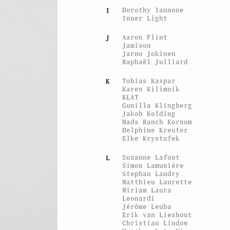
Dorothy Iannone
I
Inner Light
Aaron Flint
J
Jamison
Jarno Jokinen
Raphaël Julliard
Tobias Kaspar
K
Karen Kilimnik
KLAT
Gunilla Klingberg
Vue de l’exposition
Metallica
Jakob Kolding
Mads Ranch Kornum
Delphine Kreuter
Elke Krystufek
Suzanne Lafont
L
Simon Lamunière
Stephan Landry
Matthieu Laurette
Miriam Laura
Leonardi
Jérôme Leuba
Erik van Lieshout
Christian Lindow