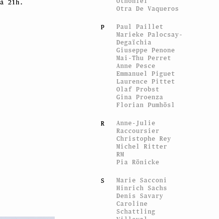
Othoniel
à 21h.
Otra De Vaqueros
Paul Paillet
P
Marieke Palocsay-
Degaïchia
Giuseppe Penone
Mai-Thu Perret
Anne Pesce
Emmanuel Piguet
Laurence Pittet
Olaf Probst
Gina Proenza
Florian Pumhösl
Anne-Julie
R
Raccoursier
Christophe Rey
Michel Ritter
RM
Pia Rönicke
Marie Sacconi
S
Hinrich Sachs
Denis Savary
Caroline
Schattling