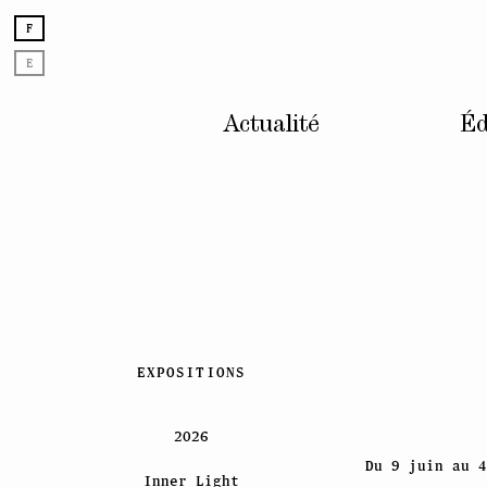
F
E
Actualité
Éd
Skip
EXPOSITIONS
to
content
2026
Du 9 juin au 4
Inner Light