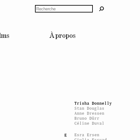
Valentin Carron
Marc Camille
Rechercher
Chaimowicz
Mourad Cheraït
Claude Closky
Costanza Candeloro
Liz Craft
lms
À propos
Cristina Ricupero
François Curlet
Keren Cytter
Jonas Dahlberg
D
Remi Dall'Aglio
Philippe Decrauzat
Plamen Dejanov
Jeremy Deller
Guillaume
Dénervaud
Andreas Dobler
Jason Dodge
Trisha Donnelly
Stan Douglas
Anne Dressen
Bruno Dürr
Céline Duval
Esra Ersen
E
Giulia Essyad