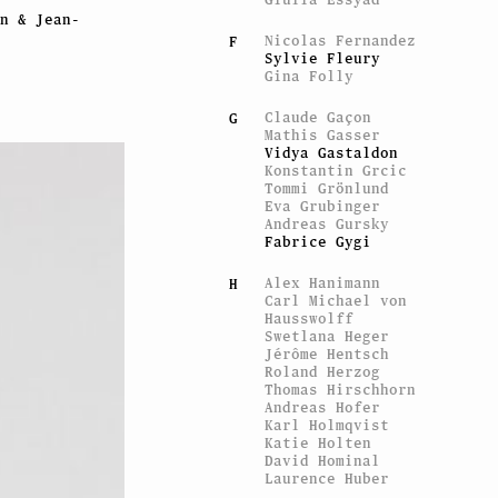
n & Jean-
Nicolas Fernandez
F
Sylvie Fleury
Gina Folly
Claude Gaçon
G
Mathis Gasser
Vidya Gastaldon
Konstantin Grcic
Tommi Grönlund
Eva Grubinger
Andreas Gursky
Fabrice Gygi
Alex Hanimann
H
Carl Michael von
Hausswolff
Swetlana Heger
Jérôme Hentsch
Roland Herzog
Thomas Hirschhorn
Andreas Hofer
Karl Holmqvist
Katie Holten
David Hominal
Laurence Huber