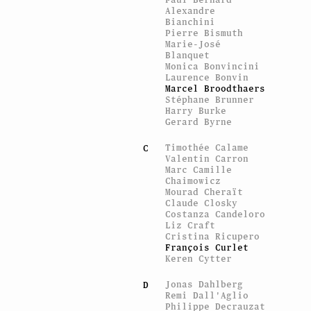
Alexandre
Bianchini
Pierre Bismuth
Marie-José
Blanquet
Monica Bonvincini
Laurence Bonvin
Marcel Broodthaers
Stéphane Brunner
Harry Burke
Gerard Byrne
Timothée Calame
C
Valentin Carron
Marc Camille
Chaimowicz
Mourad Cheraït
Claude Closky
Costanza Candeloro
Liz Craft
Cristina Ricupero
François Curlet
Keren Cytter
Jonas Dahlberg
D
Remi Dall'Aglio
Philippe Decrauzat