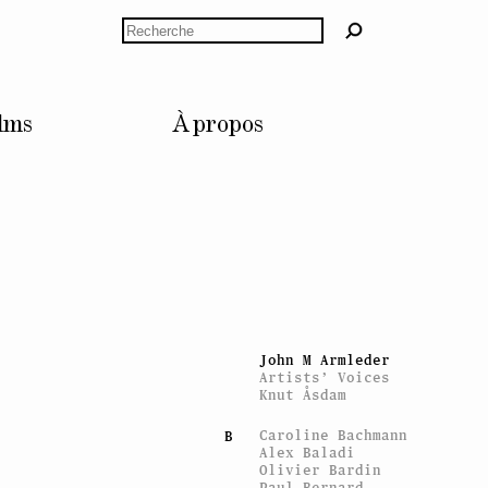
Rechercher
lms
À propos
ARTISTES
Mitchell Anderson
A
Marie Angeletti
Ian Anüll
John M Armleder
Artists’ Voices
Knut Åsdam
Caroline Bachmann
B
Alex Baladi
Olivier Bardin
Paul Bernard