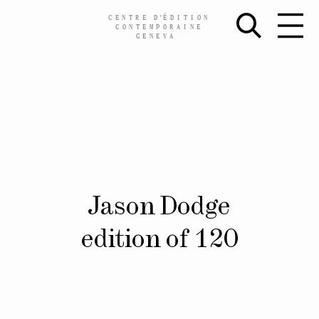
CENTRE
D’
ÉDITION
CONTEMPORAINE
GENEVA
Skip
Jason Dodge
to
content
edition of 120