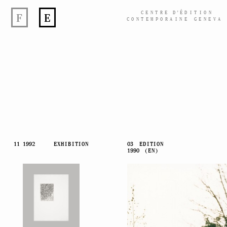
CENTRE
D’
ÉDITION
F
E
CONTEMPORAINE GENEVA
Skip
11 1992
EXHIBITION
03
EDITION
1990
(EN)
to
content