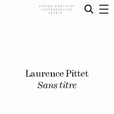
CENTRE
D’
ÉDITION
CONTEMPORAINE
GENÈVE
Skip
Laurence Pittet
to
content
Sans titre