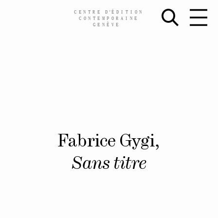
CENTRE
D’
ÉDITION
CONTEMPORAINE
GENÈVE
Skip
Fabrice Gygi,
to
content
Sans titre